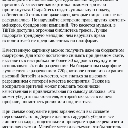
приятно. А качественная картинка поможет зрителю
проникнуться. Старайтесь создать уникальную подачу,
собственный стиль или даже идеи, которые нигде раньше не
раскрывались. Не нарушайте авторские права других контент-
мейкеров, брендов или компаний. Что касается музыки, в
TikTok доступна огромная библиотека треков. Лучше
подобрать трендовую мелодию, чем нарушать права
исполнителей не представленных на платформе.
Качественную картинку можно получить даже на бюджетном
смартфоне. Для этого достаточно снимать при дневном свете,
выставить в настройках не более 30 кадров в секунду и не
использовать 2к и 4к разрешение. На бюджетном смартфоне
лучше снять с разрешением 720р, которое позволит сохранить
высокий битрейт и качество, чем гнаться за высоким
разрешением с потерей качества восприятия. Также на
восприятие зрителей может повлиять технически
качественная и привлекательная по смыслу обложка. Это
может убедить пользователя, который оказался в вашем
профиле, посмотреть ролик или подписаться.
При съемке обдумайте идею заранее: если вы создаете
персонажей, то подберите для них гардероб, уберите все
лишнее из кадра, подготовьте и проверьте заранее реквизит и
место для съемки. Меняйте места для съемки, чтобы зритель