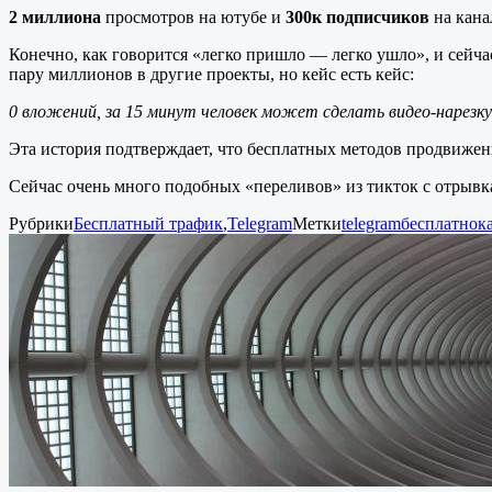
2 миллиона
просмотров на ютубе и
300к подписчиков
на кан
Конечно, как говорится «легко пришло — легко ушло», и сейчас
пару миллионов в другие проекты, но кейс есть кейс:
0 вложений, за 15 минут человек может сделать видео-нарез
Эта история подтверждает, что бесплатных методов продвижени
Сейчас очень много подобных «переливов» из тикток с отрывка
Рубрики
Бесплатный трафик
,
Telegram
Метки
telegram
бесплатно
к