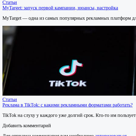
Статьи
MyTarget: запуск первой кампании, нюансы, настройка
MyTarget — одна из самых популярных рекламных платформ д
Статьи
Реклама в TikTok: с какими рекламными форматами работать?
TikTok на слуху у каждого уже долгий срок. Кто-то им пользу
Добавить комментарий
Для отправки комментария вам необходимо
авторизоваться
.