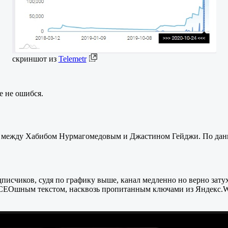
скриншот из
Telemetr
же не ошибся.
 между Хабибом Нурмагомедовым и Джастином Гейджи. По данны
писчиков, судя по графику выше, канал медленно но верно затух
СЕОшным текстом, насквозь пропитанным ключами из Яндекс.Words