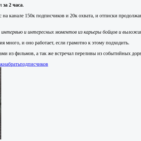
ал
за 2 часа
.
 на канале 150к подписчиков и 20к охвата, и отписки продолжаю
ку интервью и интересных моментов из карьеры бойцов и вылож
я много, и оно работает, если грамотно к этому подходить.
ми из фильмов, а так же встречал переливы из событийных дорв
ак
набрать
подписчиков