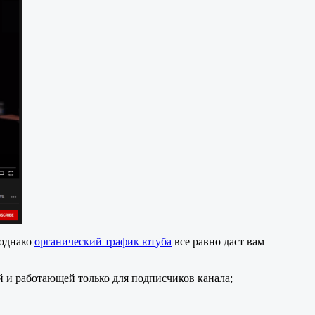
 однако
органический трафик ютуба
все равно даст вам
ой и работающей только для подписчиков канала;