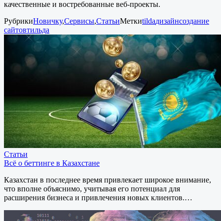
качественные и востребованные веб-проекты.
Рубрики
Новичку
,
Сервисы
,
Статьи
Метки
tilda
дизайн
создание
сайтов
тильда
Статьи
Всё о беттинге в Казахстане
Казахстан в последнее время привлекает широкое внимание,
что вполне объяснимо, учитывая его потенциал для
расширения бизнеса и привлечения новых клиентов.…