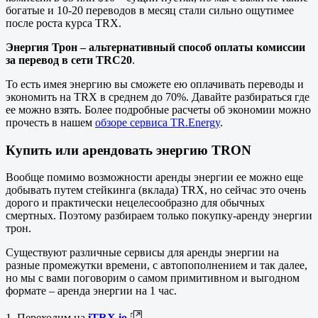
богатые и 10-20 переводов в месяц стали сильно ощутимее
после роста курса TRX.
Энергия Трон – альтернативный способ оплаты комиссии
за перевод в сети TRC20
.
То есть имея энергию вы сможете ею оплачивать переводы и
экономить на TRX в среднем до 70%. Давайте разбираться где
ее можно взять. Более подробные расчеты об экономии можно
прочесть в нашем
обзоре сервиса TR.Energy
.
Купить или арендовать энергию TRON
Вообще помимо возможности аренды энергии ее можно еще
добывать путем стейкинга (вклада) TRX, но сейчас это очень
дорого и практически нецелесообразно для обычных
смертных. Поэтому разбираем только покупку-аренду энергии
трон.
Существуют различные сервисы для аренды энергии на
разные промежутки времени, с автопополнением и так далее,
но мы с вами поговорим о самом примитивном и выгодном
формате – аренда энергии на 1 час.
1. Переходим на
iTRX.io