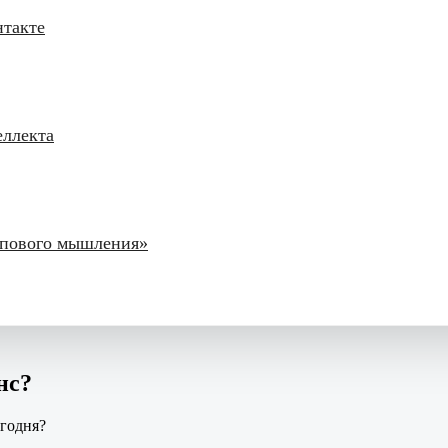
нтакте
еллекта
липового мышления»
нс?
егодня?