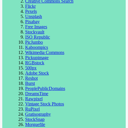
Creative Commons Search
Flickr
Pexels
Unsplash
Pixabay
Free Images
Stockvault
ISO Republic
PicJumbo
Kaboompics
Wikimedia Commons
Pickupimage
RGBstock
500px
Adobe Stock
Reshot
Burst
PeoplePublicDomains
DreamsTime
Rawpixel
Vintage Stock Photos
RuPixel
Gratisography
StockSnap
Morguefile