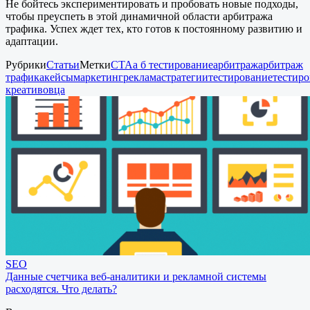
Не бойтесь экспериментировать и пробовать новые подходы,
чтобы преуспеть в этой динамичной области арбитража
трафика. Успех ждет тех, кто готов к постоянному развитию и
адаптации.
Рубрики
Статьи
Метки
CTA
а б тестирование
арбитраж
арбитраж
трафика
кейсы
маркетинг
реклама
стратегии
тестирование
тестир
креативов
ца
SEO
Данные счетчика веб-аналитики и рекламной системы
расходятся. Что делать?