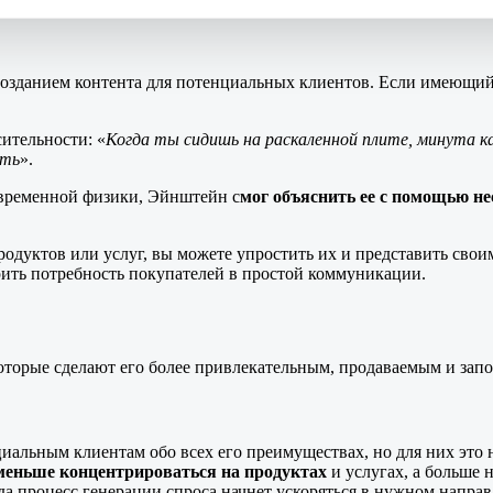
озданием контента для потенциальных клиентов. Если имеющийс
ительности: «
Когда ты сидишь на раскаленной плите, минута к
сть
».
овременной физики, Эйнштейн с
мог объяснить ее с помощью н
одуктов или услуг, вы можете упростить их и представить свои
рить потребность покупателей в простой коммуникации.
оторые сделают его более привлекательным, продаваемым и за
циальным клиентам обо всех его преимуществах, но для них это 
меньше концентрироваться на продуктах
и услугах, а больше 
да процесс генерации спроса начнет ускоряться в нужном напра