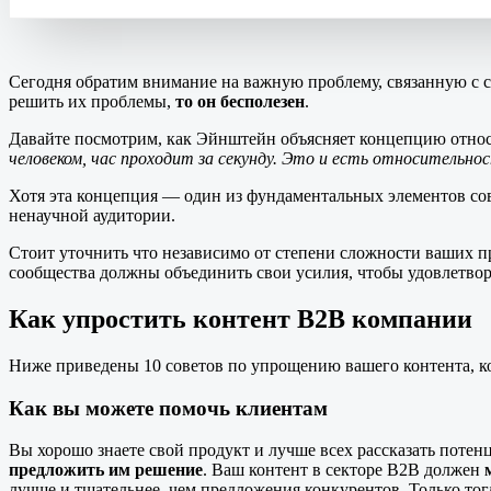
Сегодня обратим внимание на важную проблему, связанную с с
решить их проблемы,
то он бесполезен
.
Давайте посмотрим, как Эйнштейн объясняет концепцию относ
человеком, час проходит за секунду. Это и есть относительно
Хотя эта концепция — один из фундаментальных элементов с
ненаучной аудитории.
Стоит уточнить что независимо от степени сложности ваших пр
сообщества должны объединить свои усилия, чтобы удовлетво
Как упростить контент B2B компании
Ниже приведены 10 советов по упрощению вашего контента, к
Как вы можете помочь клиентам
Вы хорошо знаете свой продукт и лучше всех рассказать потен
предложить им решение
. Ваш контент в секторе B2B должен
лучше и тщательнее, чем предложения конкурентов. Только тог