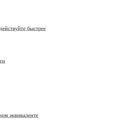
действуйте быстрее
уги
ном эквиваленте