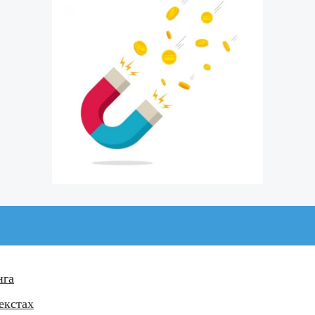
нга
екстах