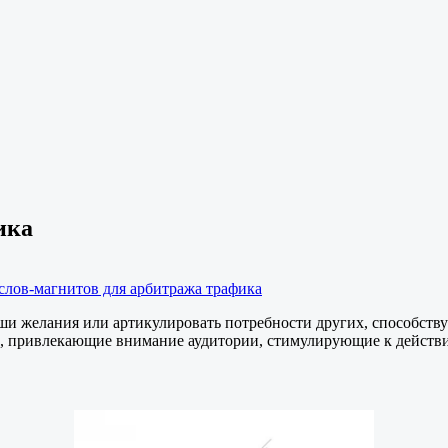
ика
 слов-магнитов для арбитража трафика
ши желания или артикулировать потребности других, способст
а, привлекающие внимание аудитории, стимулирующие к действию