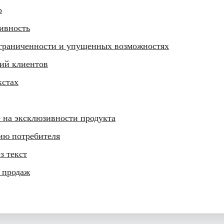
о
ивность
ограниченности и упущенных возможностях
ний клиентов
кстах
 на эксклюзивности продукта
ию потребителя
з текст
 продаж