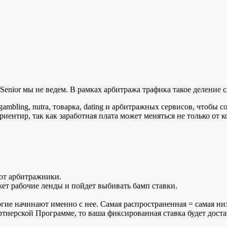
 и Senior мы не ведем. В рамках арбитража трафика такое деление
ambling, nutra, товарка, dating и арбитражных сервисов, чтобы
нтир, так как заработная плата может меняться не только от к
уют арбитражники.
ет рабочие ленды и пойдет выбивать бамп ставки.
ие начинают именно с нее. Самая распространенная = самая низк
тнерской Программе, то ваша фиксированная ставка будет доста