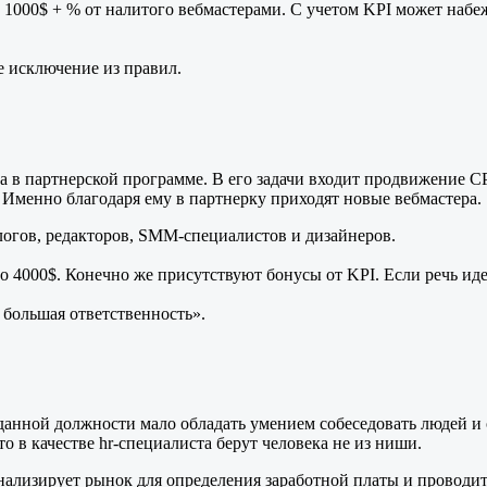
о 1000$ + % от налитого вебмастерами. С учетом KPI может набе
е исключение из правил.
инга в партнерской программе. В его задачи входит продвижение 
. Именно благодаря ему в партнерку приходят новые вебмастера.
огов, редакторов, SMM-специалистов и дизайнеров.
до 4000$. Конечно же присутствуют бонусы от KPI. Если речь ид
 большая ответственность».
 данной должности мало обладать умением собеседовать людей и
 в качестве hr-специалиста берут человека не из ниши.
ализирует рынок для определения заработной платы и проводит 