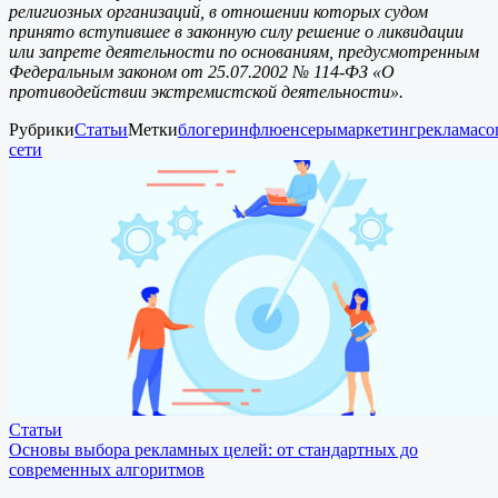
религиозных организаций, в отношении которых судом
принято вступившее в законную силу решение о ликвидации
или запрете деятельности по основаниям, предусмотренным
Федеральным законом от 25.07.2002 № 114-ФЗ «О
противодействии экстремистской деятельности».
Рубрики
Статьи
Метки
блогер
инфлюенсеры
маркетинг
реклама
со
сети
Статьи
Основы выбора рекламных целей: от стандартных до
современных алгоритмов