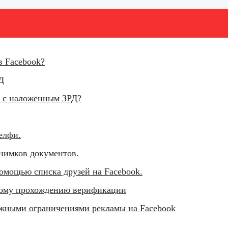
в Facebook?
Д
й с наложенным ЗРД?
елфи.
нимков документов.
омощью списка друзей на Facebook.
ному прохождению верификации
жными ограничениями рекламы на Facebook