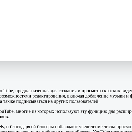
uTube, предназначенная для создания и просмотра кратких виде
е возможностями редактирования, включая добавление музыки и 
 а также подписываться на других пользователей.
YouTube, многие из которых используют эту функцию для расшире
ков.
ls, и благодаря ей блогеры наблюдают увеличение числа просмо
росматривают их на мобильных устройствах. YouTube планирует