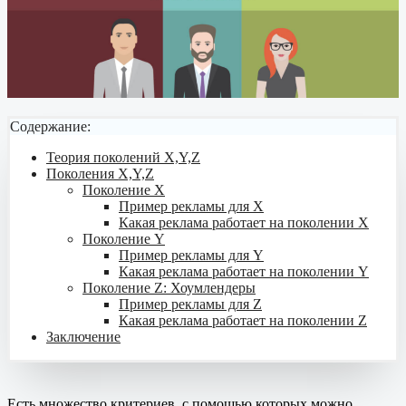
Содержание:
Теория поколений X,Y,Z
Поколения X,Y,Z
Поколение X
Пример рекламы для X
Какая реклама работает на поколении X
Поколение Y
Пример рекламы для Y
Какая реклама работает на поколении Y
Поколение Z: Хоумлендеры
Пример рекламы для Z
Какая реклама работает на поколении Z
Заключение
Есть множество критериев, с помощью которых можно