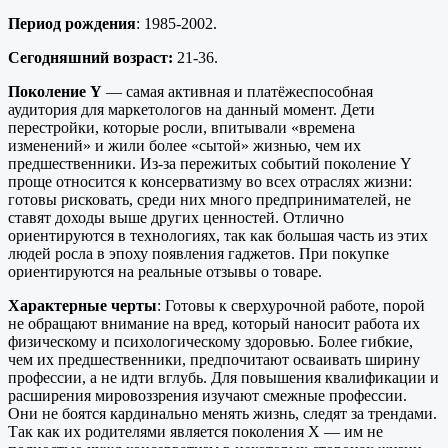
Период рождения
: 1985-2002.
Сегодняшний возраст:
21-36.
Поколение Y
— самая активная и платёжеспособная
аудитория для маркетологов на данный момент. Дети
перестройки, которые росли, впитывали «времена
изменений» и жили более «сытой» жизнью, чем их
предшественники. Из-за пережитых событий поколение Y
проще относится к консерватизму во всех отраслях жизни:
готовы рисковать, среди них много предпринимателей, не
ставят доходы выше других ценностей. Отлично
ориентируются в технологиях, так как большая часть из этих
людей росла в эпоху появления гаджетов. При покупке
ориентируются на реальные отзывы о товаре.
Характерные черты
: Готовы к сверхурочной работе, порой
не обращают внимание на вред, который наносит работа их
физическому и психологическому здоровью. Более гибкие,
чем их предшественники, предпочитают осваивать ширину
профессии, а не идти вглубь. Для повышения квалификации и
расширения мировоззрения изучают смежные профессии.
Они не боятся кардинально менять жизнь, следят за трендами.
Так как их родителями является поколения X — им не