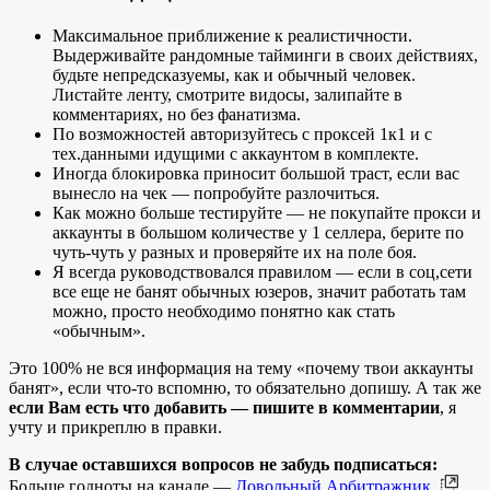
Максимальное приближение к реалистичности.
Выдерживайте рандомные тайминги в своих действиях,
будьте непредсказуемы, как и обычный человек.
Листайте ленту, смотрите видосы, залипайте в
комментариях, но без фанатизма.
По возможностей авторизуйтесь с проксей 1к1 и с
тех.данными идущими с аккаунтом в комплекте.
Иногда блокировка приносит большой траст, если вас
вынесло на чек — попробуйте разлочиться.
Как можно больше тестируйте — не покупайте прокси и
аккаунты в большом количестве у 1 селлера, берите по
чуть-чуть у разных и проверяйте их на поле боя.
Я всегда руководствовался правилом — если в соц,сети
все еще не банят обычных юзеров, значит работать там
можно, просто необходимо понятно как стать
«обычным».
Это 100% не вся информация на тему «почему твои аккаунты
банят», если что-то вспомню, то обязательно допишу. А так же
если Вам есть что добавить — пишите в комментарии
, я
учту и прикреплю в правки.
В случае оставшихся вопросов не забудь подписаться:
Больше годноты на канале —
Довольный Арбитражник