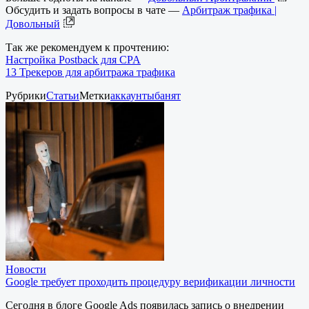
Обсудить и задать вопросы в чате —
Арбитраж трафика |
Довольный
Так же рекомендуем к прочтению:
Настройка Postback для CPA
13 Трекеров для арбитража трафика
Рубрики
Статьи
Метки
аккаунты
банят
Новости
Google требует проходить процедуру верификации личности
Сегодня в блоге Google Ads появилась запись о внедрении