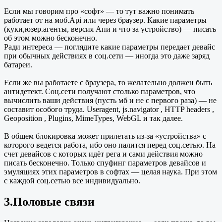
Если мы говорим про «софт» — то тут важно понимать
работает от на моб.Api или через браузер. Какие параметры
(куки,юзер.агенты, версия Апи и что за устройство) — писать
об этом можно бесконечно.
Ради интереса — поглядите какие параметры передает девайс
при обычных действиях в соц.сети — иногда это даже заряд
батареи.
Если же вы работаете с браузера, то желательно должен быть
антидетект. Соц.сети получают столько параметров, что
вычислить ваши действия (пусть мб и не с первого раза) — не
составит особого труда. Useragent, js.navigator , HTTP headers ,
Geoposition , Plugins, MimeTypes, WebGL и так далее.
В общем блокировка может прилетать из-за «устройства» с
которого ведется работа, ибо оно палится перед соц.сетью. На
счет девайсов с которых идёт рега и сами действия можно
писать бесконечно. Только спуфинг параметров девайсов и
эмуляциях этих параметров в софтах — целая наука. При этом
с каждой соц.сетью все индивидуально.
3.Половые связи