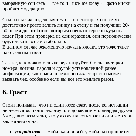
выбранную соц.сеть — где то и «fuck me today» + фото киски
пройдет модерацию.
Ссылки так же отдельная тема — в некоторых соц.сетях
достаточно просто залить линку на стену и ты получишь 20-
50 переходов от ботов, которым очень интересно куда она
ведет.При этом проверка не единоразовая, они периодически
будут чекать все ли стабильно.
В данном случае рекомендую изучать клоаку, это тоже тянет
на отдельный пост.
Так же, как можно меньше редактируйте. Смена аватарки,
номера, логина, пароля и другой установленной ранее
информации, как правило резко понижает траст и может
вызвать чек, особенно если вы все это меняете разом.
6.Траст
Стоит понимать, что ни один юзер сразу после регистрации
не несется заливать рекламу или добавлять миллиарды друзей.
Уже давно всем ясно, что у аккаунта есть траст и опирается он
как минимум на:
устройство
— мобилка или веб; у мобилки приоритет