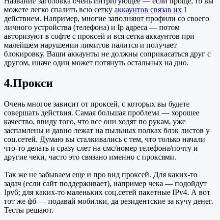
Название заголовка очень интригующее — если проще, то вы
можете легко спалить всю сетку
аккаунтов связав их
1
действием. Например, многие заполняют профили со своего
личного устройства (телефона) и Ip адреса — потом
авторизуют в софте с проксей и вся сетка аккаунтов при
малейшем нарушении лимитов палится и получает
блокировку. Ваши аккаунты не должны соприкасаться друг с
другом, иначе один может потянуть остальных на дно.
4.Прокси
Очень многое зависит от проксей, с которых вы будете
совершать действия. Самая большая проблема — хорошее
качество, ввиду того, что все они ходят по рукам, уже
заспамлены и давно лежат на пыльных полках блэк листов у
соц.сетей. Думаю вы сталкивались с тем, что только начали
что-то делать и сразу слет на смс/номер телефона/почту и
другие чеки, часто это связано именно с проксями.
Так же не забываем еще и про вид проксей. Для каких-то
задач (если сайт поддерживает), например чека — подойдут
Ipv6; для каких-то маленьких соц.сетей пакетные IPv4. А вот
тот же фб — подавай мобилки, да резидентские за кучу денег.
Тесты решают.