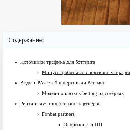
Содержание:
Источники трафика для бэттинга
Минусы работы со спортивным трафи
Виды CPA-сетей в вертикали беттинг
Модели оплаты в betting партнёрках
Рейтинг лучших беттинг партнёрок
Fonbet partners
Особенности ПП