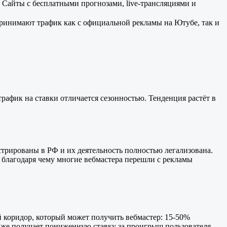
. Сайты с бесплатными прогнозами, live-трансляциями и
принимают трафик как с официальной рекламы на Ютубе, так и
рафик на ставки отличается сезонностью. Тенденция растёт в
трированы в РФ и их деятельность полностью легализована.
, благодаря чему многие вебмастера перешли с рекламы
 коридор, который может получить вебмастер: 15-50%
кже получает пониженную ставку за проигрыш пользователя.