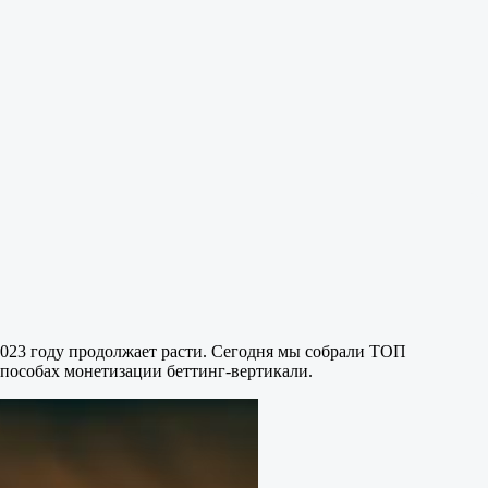
 2023 году продолжает расти. Сегодня мы собрали ТОП
способах монетизации беттинг-вертикали.