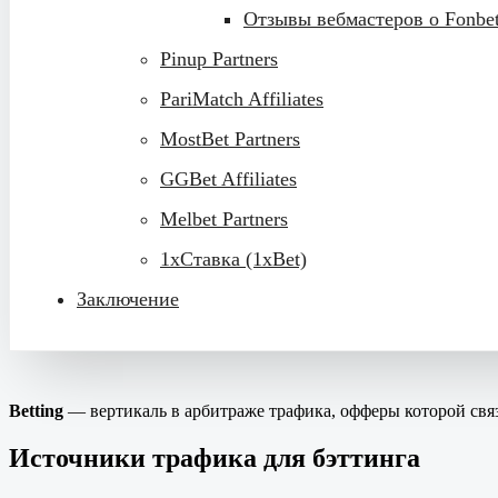
Отзывы вебмастеров о Fonbet
Pinup Partners
PariMatch Affiliates
MostBet Partners
GGBet Affiliates
Melbet Partners
1xСтавка (1xBet)
Заключение
Betting
— вертикаль в арбитраже трафика, офферы которой связ
Источники трафика для бэттинга