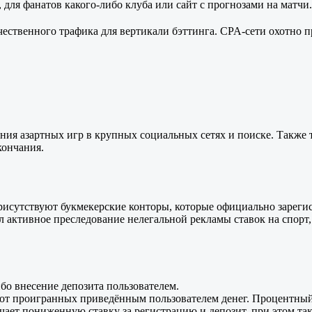
для фанатов какого-либо клуба или сайт с прогнозами на матчи
чественного трафика для вертикали бэттинга. CPA-сети охотно 
ия азартных игр в крупных социальных сетях и поиске. Также т
кончания.
рисутствуют букмекерские конторы, которые официально зарегис
ал активное преследование нелегальной рекламы ставок на спорт
бо внесение депозита пользователем.
от проигранных приведённым пользователем денег. Процентный
чает пониженную ставку за регистрацию и депозит, при этом та