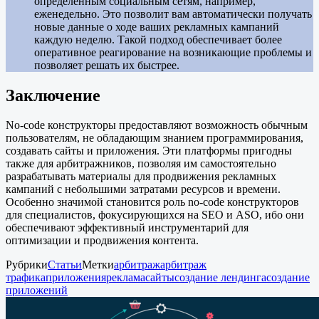
определенным социальным сетям, например,
еженедельно. Это позволит вам автоматически получать
новые данные о ходе ваших рекламных кампаний
каждую неделю. Такой подход обеспечивает более
оперативное реагирование на возникающие проблемы и
позволяет решать их быстрее.
Заключение
No-code конструкторы предоставляют возможность обычным
пользователям, не обладающим знанием программирования,
создавать сайты и приложения. Эти платформы пригодны
также для арбитражников, позволяя им самостоятельно
разрабатывать материалы для продвижения рекламных
кампаний с небольшими затратами ресурсов и времени.
Особенно значимой становится роль no-code конструкторов
для специалистов, фокусирующихся на SEO и ASO, ибо они
обеспечивают эффективный инструментарий для
оптимизации и продвижения контента.
Рубрики
Статьи
Метки
арбитраж
арбитраж
трафика
приложения
реклама
сайты
создание лендинга
создание
приложений