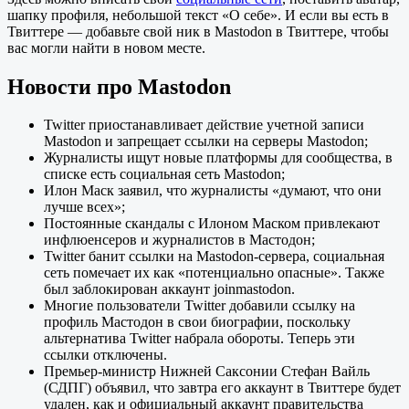
шапку профиля, небольшой текст «О себе». И если вы есть в
Твиттере — добавьте свой ник в Mastodon в Твиттере, чтобы
вас могли найти в новом месте.
Новости про Mastodon
Twitter приостанавливает действие учетной записи
Mastodon и запрещает ссылки на серверы Mastodon;
Журналисты ищут новые платформы для сообщества, в
списке есть социальная сеть Mastodon;
Илон Маск заявил, что журналисты «думают, что они
лучше всех»;
Постоянные скандалы с Илоном Маском привлекают
инфлюенсеров и журналистов в Мастодон;
Twitter банит ссылки на Mastodon-сервера, социальная
сеть помечает их как «потенциально опасные». Также
был заблокирован аккаунт joinmastodon.
Многие пользователи Twitter добавили ссылку на
профиль Мастодон в свои биографии, поскольку
альтернатива Twitter набрала обороты. Теперь эти
ссылки отключены.
Премьер-министр Нижней Саксонии Стефан Вайль
(СДПГ) объявил, что завтра его аккаунт в Твиттере будет
удален, как и официальный аккаунт правительства