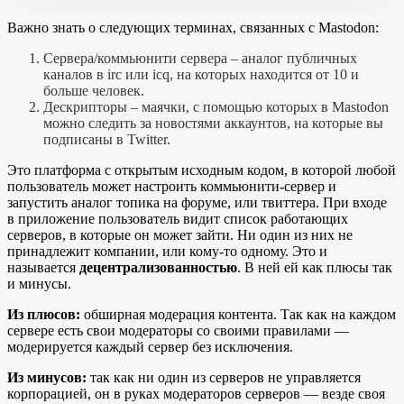
Важно знать о следующих терминах, связанных с Mastodon:
Сервера/коммьюнити сервера – аналог публичных
каналов в irc или icq, на которых находится от 10 и
больше человек.
Дескрипторы – маячки, с помощью которых в Mastodon
можно следить за новостями аккаунтов, на которые вы
подписаны в Twitter.
Это платформа с открытым исходным кодом, в которой любой
пользователь может настроить коммьюнити-сервер и
запустить аналог топика на форуме, или твиттера. При входе
в приложение пользователь видит список работающих
серверов, в которые он может зайти. Ни один из них не
принадлежит компании, или кому-то одному. Это и
называется
децентрализованностью
. В ней ей как плюсы так
и минусы.
Из плюсов:
обширная модерация контента. Так как на каждом
сервере есть свои модераторы со своими правилами —
модерируется каждый сервер без исключения.
Из минусов:
так как ни один из серверов не управляется
корпорацией, он в руках модераторов серверов — везде своя