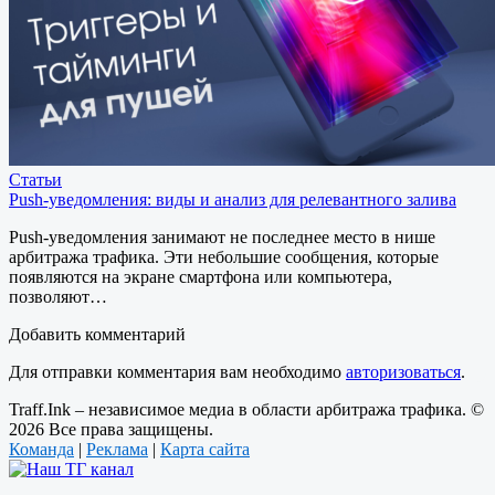
Статьи
Push-уведомления: виды и анализ для релевантного залива
Push-уведомления занимают не последнее место в нише
арбитража трафика. Эти небольшие сообщения, которые
появляются на экране смартфона или компьютера,
позволяют…
Добавить комментарий
Для отправки комментария вам необходимо
авторизоваться
.
Traff.Ink – независимое медиа в области арбитража трафика. ©
2026 Все права защищены.
Команда
|
Реклама
|
Карта сайта