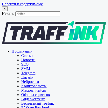
Перейти к содержимому
×
Искать:
Публикации
Статьи
Новости
SEO
SMM
Telegram
Дизайн
Нейросети
Криптовалюты
Маркетплейсы
Обзоры сервисов
Видеоконтент
Бесплатный трафик
FAQ по Facebook