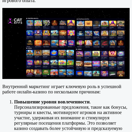
игрового опыта.
Внутренний маркетинг играет ключевую роль в успешной
работе онлайн-казино по нескольким причинам:
Повышение уровня вовлеченности
.
Персонализированные предложения, такие как бонусы,
турниры и квесты, мотивируют игроков на активное
участие, удерживая их внимание и стимулируя
регулярные посещения платформы. Это позволяет
казино создавать более устойчивую и предсказуемую