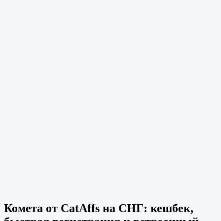
Комета от CatAffs на СНГ: кешбек,