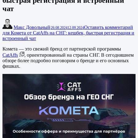
быстрая регистрация и встроенный
чат
Макс Довольный
Оставить комментарий
|
26.08.2024
12.09.2024
для Комета от CatAffs на СНГ: кешбек, быстрая регистрация и
встроенный чат
Комета — это свежий бренд от партнерской программы
CatAffs
, ориентированный на страны СНГ. В сегодняшнем
обзоре более подробно поговорим о бренде и его основных
фишках.