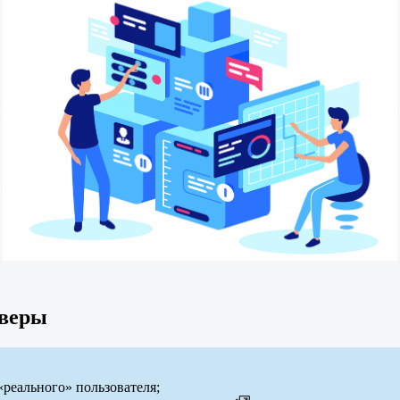
рверы
реального» пользователя;