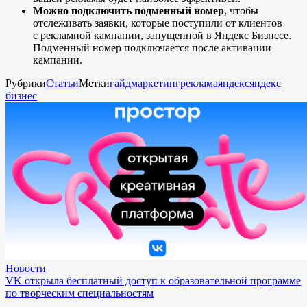
Можно подключить подменный номер
, чтобы
отслеживать заявки, которые поступили от клиентов
с рекламной кампании, запущенной в Яндекс Бизнесе.
Подменный номер подключается после активации
кампании.
Рубрики
Статьи
Метки
гайд
маркетинг
реклама
яндекс
яндекс
бизнес
Новости
VK открыла бесплатный доступ к образовательной программе
по творческим специальностям