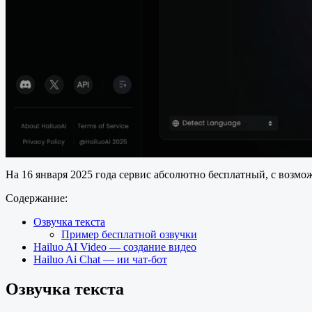
На 16 января 2025 года сервис абсолютно бесплатный, с возмо
Содержание:
Озвучка текста
Пример бесплатной озвучки
Hailuo AI Video — создание видео
Hailuo Ai Chat — ии чат-бот
Озвучка текста