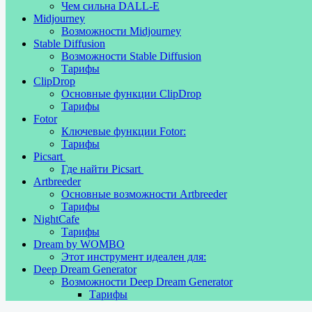
Чем сильна DALL-E
Midjourney
Возможности Midjourney
Stable Diffusion
Возможности Stable Diffusion
Тарифы
ClipDrop
Основные функции ClipDrop
Тарифы
Fotor
Ключевые функции Fotor:
Тарифы
Picsart
Где найти Picsart
Artbreeder
Основные возможности Artbreeder
Тарифы
NightCafe
Тарифы
Dream by WOMBO
Этот инструмент идеален для:
Deep Dream Generator
Возможности Deep Dream Generator
Тарифы