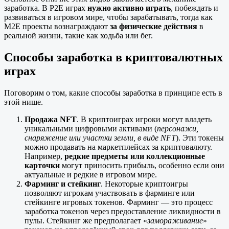
заработка. В P2E играх
нужно активно играть
, побеждать и
развиваться в игровом мире, чтобы зарабатывать, тогда как
M2E проекты вознаграждают
за физические действия
в
реальной жизни, такие как ходьба или бег.
Способы заработка в криптовалютных
играх
Поговорим о том, какие способы заработка в принципе есть в
этой нише.
Продажа NFT
. В криптоиграх игроки могут владеть
уникальными цифровыми активами (
персонажи,
снаряжение или участки земли, в виде NFT
). Эти токены
можно продавать на маркетплейсах за криптовалюту.
Например,
редкие предметы или коллекционные
карточки
могут приносить прибыль, особенно если они
актуальные и редкие в игровом мире.
Фарминг и стейкинг
. Некоторые криптоигры
позволяют игрокам участвовать в фарминге или
стейкинге игровых токенов. Фарминг — это процесс
заработка токенов через предоставление ликвидности в
пулы. Стейкинг же предполагает «
замораживание
»