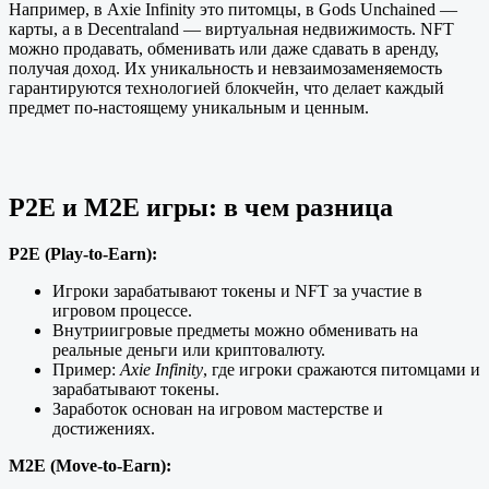
Например, в Axie Infinity это питомцы, в Gods Unchained —
карты, а в Decentraland — виртуальная недвижимость. NFT
можно продавать, обменивать или даже сдавать в аренду,
получая доход. Их уникальность и невзаимозаменяемость
гарантируются технологией блокчейн, что делает каждый
предмет по-настоящему уникальным и ценным.
P2E и M2E игры: в чем разница
P2E (Play-to-Earn):
Игроки зарабатывают токены и NFT за участие в
игровом процессе.
Внутриигровые предметы можно обменивать на
реальные деньги или криптовалюту.
Пример:
Axie Infinity
, где игроки сражаются питомцами и
зарабатывают токены.
Заработок основан на игровом мастерстве и
достижениях.
M2E (Move-to-Earn):