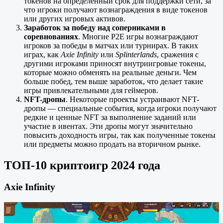
токенов на определённый срок для поддержки сети, за
что игроки получают вознаграждения в виде токенов
или других игровых активов.
Заработок за победу над соперниками в
соревнованиях
. Многие P2E игры вознаграждают
игроков за победы в матчах или турнирах. В таких
играх, как
Axie Infinity
или
Splinterlands
, сражения с
другими игроками приносят внутриигровые токены,
которые можно обменять на реальные деньги. Чем
больше побед, тем выше заработок, что делает такие
игры привлекательными для геймеров.
NFT-дропы
. Некоторые проекты устраивают NFT-
дропы — специальные события, когда игроки получают
редкие и ценные NFT за выполнение заданий или
участие в ивентах. Эти дропы могут значительно
повысить доходность игры, так как полученные токены
или предметы можно продать на вторичном рынке.
ТОП-10 криптоигр 2024 года
Axie Infinity