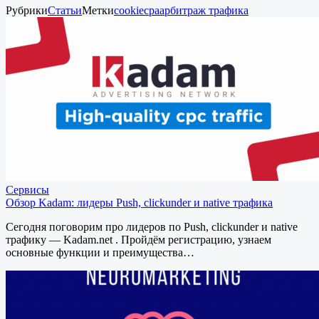
Рубрики
Статьи
Метки
cookie
cpa
арбитраж трафика
Сервисы
Обзор Kadam: лидеры Push, clickunder и native трафика
Сегодня поговорим про лидеров по Push, clickunder и native
трафику — Kadam.net . Пройдём регистрацию, узнаем
основные функции и преимущества…