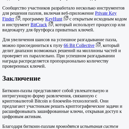
Сообщество участников разработало несколько инструментов
для решения пазлов, включая веб-приложение
Private Key
Finder
, программу
KeyHunt
с открытым исходным кодом
и инструмент
BitCrack
, который использует процессор или
видеокарту для брутфорса приватных ключей.
Для увеличения шансов на успешное разгадывание пазла,
можно присоединиться к пулу
66 Bit Collective
, который
делит диапазон возможных решений на миллионы частей и
проверяет их параллельно. При успешном разгадывании
награда распределяется пропорционально количеству
проверенных ключей.
Заключение
Биткоин-пазлы представляют собой увлекательную и
интригующую форму развлечения, связанную с
криптовалютой Bitcoin и блокчейн-технологией. Они
предлагают участникам решать криптографические задачи и
расшифровывать зашифрованные ключи, открывая доступ к
цифровым активам.
Благодаря биткоин-пазлам
проводятся испытания систем