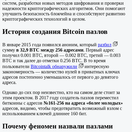
систем, разработки новых методов шифрования и проверки
надежности криптографических алгоритмов. Они помогают
улучшить безопасность блокчейна и способствуют развитию
криптографических технологий в целом.
История создания Bitcoin пазлов
В январе 2015 года появился аноним, который
разбил
сумму
в 32,9 BTC между 256 адресами
. Первый адрес
получил 0.001 BTC, второй — 0.002 BTC, третий — 0.003
BTC и так далее до отметки 0.256 BTC. В то время
пользователи
Bitcointalk обнаружили
интересную
закономерность — количество нулей в приватных ключах
адресов постепенно уменьшалось от первого до девятого
адреса.
Однако до сих пор неизвестно, кто на самом деле стоит за
этим проектом. В 2017 году создатель пазлов переместил
биткоины с адресов
№161-256 на адреса «более молодых»
адресов, видимо, чтобы предотвратить возможный взлом с
использованием ключей длиннее 160 бит.
Почему феномен назвали пазлами