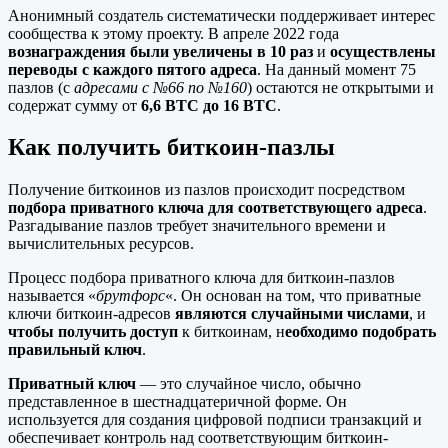
Анонимный создатель систематически поддерживает интерес
сообщества к этому проекту. В апреле 2022 года
вознаграждения были увеличены в 10 раз
и
осуществлены
переводы с каждого пятого адреса
. На данный момент 75
пазлов (с
адресами с №66 по №160
) остаются не открытыми и
содержат сумму от
6,6 BTC до 16 BTC
.
Как получить биткоин-пазлы
Получение биткоинов из пазлов происходит посредством
подбора приватного ключа для соответствующего адреса
.
Разгадывание пазлов требует значительного времени и
вычислительных ресурсов.
Процесс подбора приватного ключа для биткоин-пазлов
называется «
брутфорс
«. Он основан на том, что приватные
ключи биткоин-адресов
являются случайными числами
, и
чтобы получить доступ
к биткоинам, н
еобходимо подобрать
правильный ключ
.
Приватный ключ
— это случайное число, обычно
представленное в шестнадцатеричной форме. Он
используется для создания цифровой подписи транзакций и
обеспечивает контроль над соответствующим биткоин-