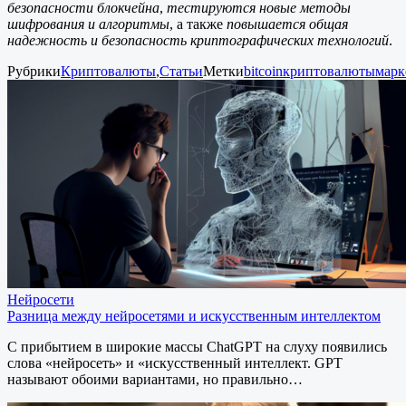
безопасности блокчейна
,
тестируются новые методы
шифрования и алгоритмы
, а также
повышается общая
надежность и безопасность криптографических технологий
.
Рубрики
Криптовалюты
,
Статьи
Метки
bitcoin
криптовалюты
марк
Нейросети
Разница между нейросетями и искусственным интеллектом
С прибытием в широкие массы ChatGPT на слуху появились
слова «нейросеть» и «искусственный интеллект. GPT
называют обоими вариантами, но правильно…