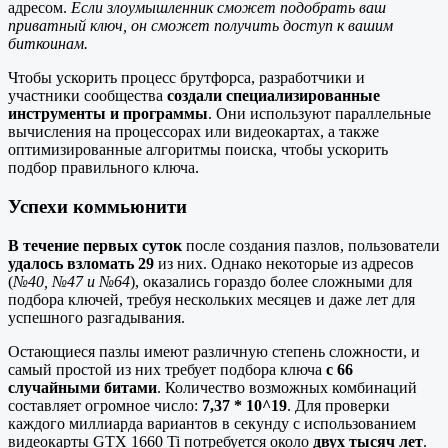
адресом.
Если злоумышленник сможет подобрать ваш
приватный ключ, он сможет получить доступ к вашим
биткоинам.
Чтобы ускорить процесс брутфорса, разработчики и
участники сообщества
создали специализированные
инструменты и программы
. Они используют параллельные
вычисления на процессорах или видеокартах, а также
оптимизированные алгоритмы поиска, чтобы ускорить
подбор правильного ключа.
Успехи коммьюнити
В течение первых суток
после создания пазлов, пользователи
удалось взломать 29
из них. Однако некоторые из адресов
(
№40, №47 и №64
), оказались гораздо более сложными для
подбора ключей, требуя нескольких месяцев и даже лет для
успешного разгадывания.
Остающиеся пазлы имеют различную степень сложности, и
самый простой из них требует подбора ключа
с 66
случайными битами
. Количество возможных комбинаций
составляет огромное число:
7,37 * 10^19
. Для проверки
каждого миллиарда вариантов в секунду с использованием
видеокарты GTX 1660 Ti потребуется около
двух тысяч лет
.