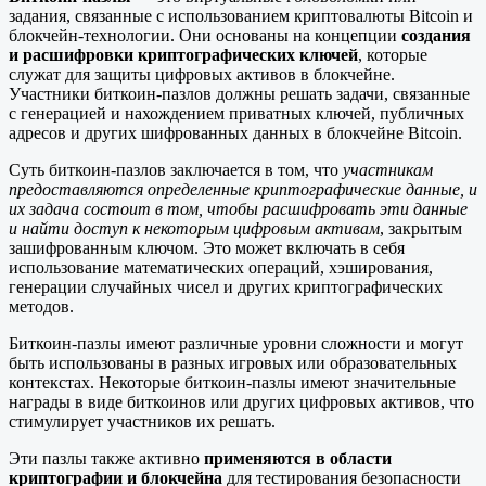
задания, связанные с использованием криптовалюты Bitcoin и
блокчейн-технологии. Они основаны на концепции
создания
и расшифровки криптографических ключей
, которые
служат для защиты цифровых активов в блокчейне.
Участники биткоин-пазлов должны решать задачи, связанные
с генерацией и нахождением приватных ключей, публичных
адресов и других шифрованных данных в блокчейне Bitcoin.
Суть биткоин-пазлов заключается в том, что
участникам
предоставляются определенные криптографические данные, и
их задача состоит в том, чтобы расшифровать эти данные
и найти доступ к некоторым цифровым активам
, закрытым
зашифрованным ключом. Это может включать в себя
использование математических операций, хэширования,
генерации случайных чисел и других криптографических
методов.
Биткоин-пазлы имеют различные уровни сложности и могут
быть использованы в разных игровых или образовательных
контекстах. Некоторые биткоин-пазлы имеют значительные
награды в виде биткоинов или других цифровых активов, что
стимулирует участников их решать.
Эти пазлы также активно
применяются
в области
криптографии и блокчейна
для тестирования безопасности