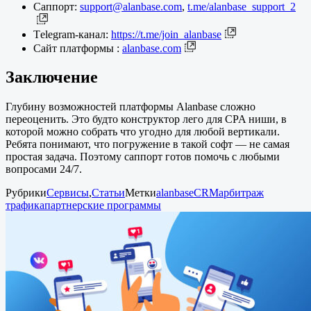
Саппорт:
support@alanbase.com
,
t.me/alanbase_support_2
Тelegram-канал:
https://t.me/join_alanbase
Сайт платформы :
alanbase.com
Заключение
Глубину возможностей платформы Alanbase сложно
переоценить. Это будто конструктор лего для CPA ниши, в
которой можно собрать что угодно для любой вертикали.
Ребята понимают, что погружение в такой софт — не самая
простая задача. Поэтому саппорт готов помочь с любыми
вопросами 24/7.
Рубрики
Сервисы
,
Статьи
Метки
alanbase
CRM
арбитраж
трафика
партнерские программы