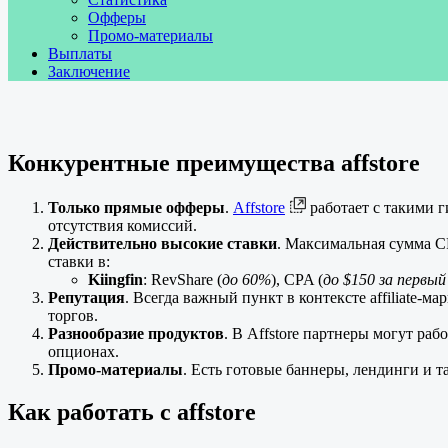
Офферы
Промо-материалы
Выплаты
Заключение
Конкурентные преимущества affstore
Только прямые офферы
.
Affstore
работает с такими 
отсутствия комиссий.
Действительно высокие ставки
. Максимальная сумма CP
ставки в:
Kiingfin
: RevShare (
до 60%
), CPA (
до $150 за первый
Репутация
. Всегда важный пункт в контексте affiliate-м
торгов.
Разнообразие продуктов
. В Affstore партнеры могут раб
опционах.
Промо-материалы
. Есть готовые баннеры, лендинги и т
Как работать с affstore