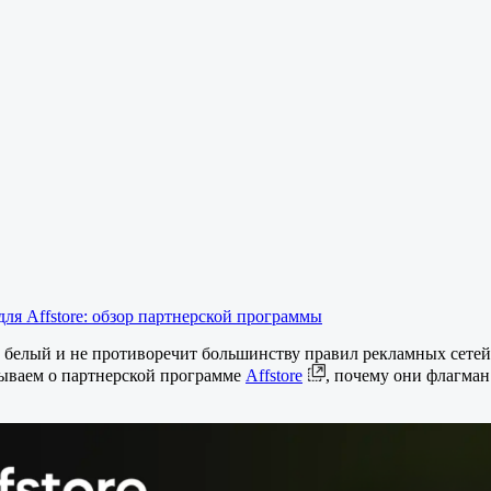
для Affstore: обзор партнерской программы
 белый и не противоречит большинству правил рекламных сетей
азываем о партнерской программе
Affstore
, почему они флагма