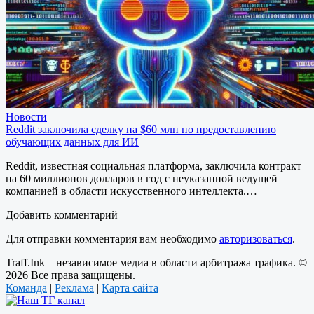
Новости
Reddit заключила сделку на $60 млн по предоставлению
обучающих данных для ИИ
Reddit, известная социальная платформа, заключила контракт
на 60 миллионов долларов в год с неуказанной ведущей
компанией в области искусственного интеллекта.…
Добавить комментарий
Для отправки комментария вам необходимо
авторизоваться
.
Traff.Ink – независимое медиа в области арбитража трафика. ©
2026 Все права защищены.
Команда
|
Реклама
|
Карта сайта