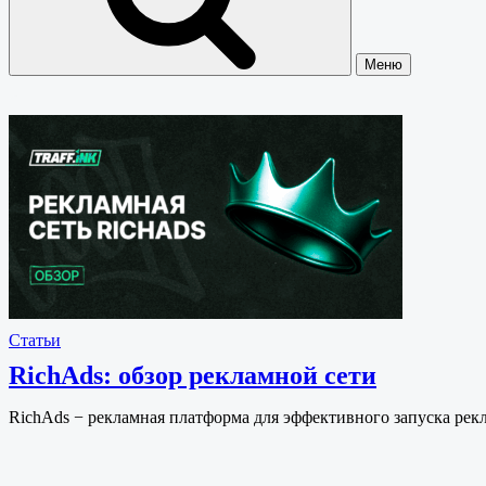
Меню
Статьи
RichAds: обзор рекламной сети
RichAds − рекламная платформа для эффективного запуска рек